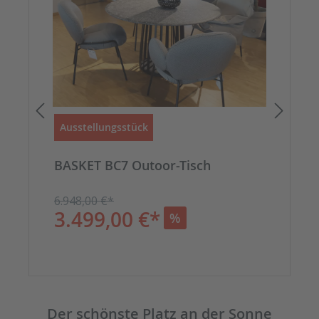
Ausstellungsstück
Au
BASKET BC7 Outoor-Tisch
Na
6.948,00 €*
1.4
3.499,00 €*
7
%
Der schönste Platz an der Sonne