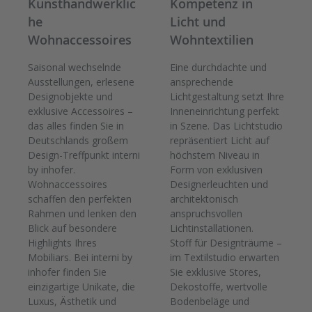
Kunsthandwerklic
Kompetenz in
he
Licht und
Wohnaccessoires
Wohntextilien
Saisonal wechselnde
Eine durchdachte und
Ausstellungen, erlesene
ansprechende
Designobjekte und
Lichtgestaltung setzt Ihre
exklusive Accessoires –
Inneneinrichtung perfekt
das alles finden Sie in
in Szene. Das Lichtstudio
Deutschlands großem
repräsentiert Licht auf
Design-Treffpunkt interni
höchstem Niveau in
by inhofer.
Form von exklusiven
Wohnaccessoires
Designerleuchten und
schaffen den perfekten
architektonisch
Rahmen und lenken den
anspruchsvollen
Blick auf besondere
Lichtinstallationen.
Highlights Ihres
Stoff für Designträume –
Mobiliars. Bei interni by
im Textilstudio erwarten
inhofer finden Sie
Sie exklusive Stores,
einzigartige Unikate, die
Dekostoffe, wertvolle
Luxus, Ästhetik und
Bodenbeläge und