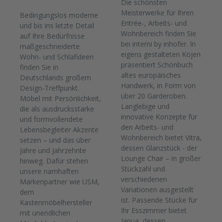
Die schönsten
Meisterwerke für Ihren
Bedingungslos moderne
Entrée-, Arbeits- und
und bis ins letzte Detail
Wohnbereich finden Sie
auf Ihre Bedürfnisse
bei interni by inhofer. In
maßgeschneiderte
eigens gestalteten Kojen
Wohn- und Schlafideen
präsentiert Schönbuch
finden Sie in
altes europäisches
Deutschlands großem
Handwerk, in Form von
Design-Treffpunkt.
über 20 Garderoben.
Möbel mit Persönlichkeit,
Langlebige und
die als ausdrucksstarke
innovative Konzepte für
und formvollendete
den Arbeits- und
Lebensbegleiter Akzente
Wohnbereich bietet Vitra,
setzen – und das über
dessen Glanzstück - der
Jahre und Jahrzehnte
Lounge Chair – in großer
hinweg. Dafür stehen
Stückzahl und
unsere namhaften
verschiedenen
Markenpartner wie USM,
Variationen ausgestellt
dem
ist. Passende Stücke für
Kastenmöbelhersteller
Ihr Esszimmer bietet
mit unendlichen
Janua, dessen