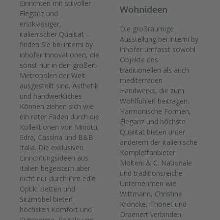
Einrichten mit stilvoller
Wohnideen
Eleganz und
erstklassiger,
Die großräumige
italienischer Qualität –
Ausstellung bei interni by
finden Sie bei interni by
inhofer umfasst sowohl
inhofer Innovationen, die
Objekte des
sonst nur in den großen
traditionellen als auch
Metropolen der Welt
mediterranen
ausgestellt sind. Ästhetik
Handwerks, die zum
und handwerkliches
Wohlfühlen beitragen.
Können ziehen sich wie
Harmonische Formen,
ein roter Faden durch die
Eleganz und höchste
Kollektionen von Minotti,
Qualität bieten unter
Edra, Cassina und B&B
anderem der italienische
Italia. Die exklusiven
Komplettanbieter
Einrichtungsideen aus
Molteni & C. Nationale
Italien begeistern aber
und traditionsreiche
nicht nur durch ihre edle
Unternehmen wie
Optik: Betten und
Wittmann, Christine
Sitzmöbel bieten
Kröncke, Thonet und
höchsten Komfort und
Draenert verbinden
Ergonomie, Regale und