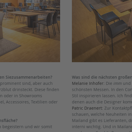
enen Siezusammenarbeiten?
Was sind die nächsten großen
d prominent sind, aber auch
Melanie Inhofer
: Die
imm
und
rzblut drinsteckt. Diese finden
schönsten Messen. In den Co
ln oder in Showrooms
Stil inspirieren lassen. Ich fi
 Accessoires, Textilien oder
denen auch die Designer komm
Patric Draenert
: Zur Kontaktp
schauen, welche Neuheiten int
nsfläche?
Mailand gibt es Lieferanten, di
n begeistern und wir somit
interni wichtig. Und in Mailan