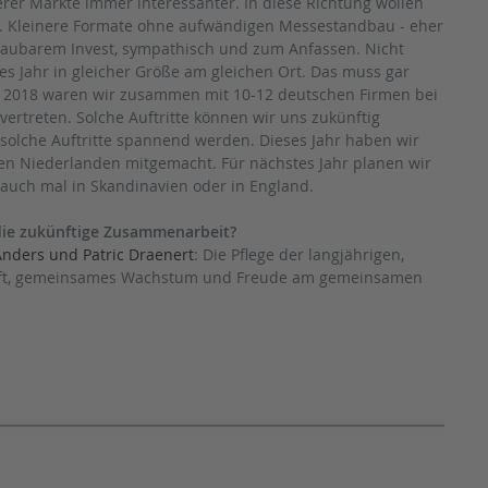
rer Märkte immer interessanter. In diese Richtung wollen
. Kleinere Formate ohne aufwändigen Messestandbau - eher
haubarem Invest, sympathisch und zum Anfassen. Nicht
des Jahr in gleicher Größe am gleichen Ort. Das muss gar
. 2018 waren wir zusammen mit 10-12 deutschen Firmen bei
vertreten. Solche Auftritte können wir uns zukünftig
 solche Auftritte spannend werden. Dieses Jahr haben wir
den Niederlanden mitgemacht. Für nächstes Jahr planen wir
t auch mal in Skandinavien oder in England.
die zukünftige Zusammenarbeit?
Anders und Patric Draenert
: Die Pflege der langjährigen,
aft, gemeinsames Wachstum und Freude am gemeinsamen