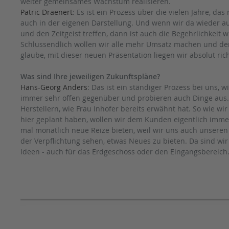
weiter gemeinsames Wachstum realisieren.
Patric Draenert
: Es ist ein Prozess über die vielen Jahre, das
auch in der eigenen Darstellung. Und wenn wir da wieder a
und den Zeitgeist treffen, dann ist auch die Begehrlichkeit 
Schlussendlich wollen wir alle mehr Umsatz machen und d
glaube, mit dieser neuen Präsentation liegen wir absolut rich
Was sind Ihre jeweiligen Zukunftspläne?
Hans-Georg Anders
: Das ist ein ständiger Prozess bei uns,
immer sehr offen gegenüber und probieren auch Dinge aus.
Herstellern, wie Frau Inhofer bereits erwähnt hat. So wie wi
hier geplant haben, wollen wir dem Kunden eigentlich immer
mal monatlich neue Reize bieten, weil wir uns auch unser
der Verpflichtung sehen, etwas Neues zu bieten. Da sind wi
Ideen - auch für das Erdgeschoss oder den Eingangsbereich