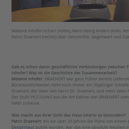
Melanie Inhofer-Schorr (mitte), Hans-Georg Anders (links, Ver
Patric Draenert (rechts) über Geschichte, Gegenwart und Zu
Gab es schon davor geschäftliche Verbindungen zwischen F
Inhofer? Was ist die Geschichte der Zusammenarbeit?
Melanie Inhofer
: DRAENERT war ganz früher bereits Lieferan
Büroräumlichkeiten steht noch immer ein 50jähriger Schiefer
Draenert, der Vater von Herrn Dr. Draenert, und mein Vater h
Der Stuhl PICCOLINO aus der Art Edition von DRAENERT ste
Vater zuhause.
Was macht aus Ihrer Sicht das Haus interni so besonders?
Patric Draenert
: Als vor über 20 Jahren die Pläne von einem
Designhaus
publik wurden, war das eine absolute Neuheit i