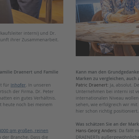
kaufsleiter interni) und Dr.
kunft ihrer Zusammenarbeit.
amilie Draenert und Familie
Kann man den Grundgedanken,
Marken zu vergleichen, auch a
t für
Inhofer
. In unseren
Patric Draenert
: Ja, absolut. 
tisch der Firma. Dr. Peter
Unternehmen bei interni ist 
atten ein gutes Verhältnis.
internationalen Niveau wolle
ht heute noch bei meinem
sehen, wie erfolgreich wir mi
hier schon richtig positioniert.
Was schätzen Sie an der Ma
4000 qm großen, reinen
Hans-Georg Anders
: Da fällt 
n der Branche. Dass die
DRAENERTs außergewöhnliche 