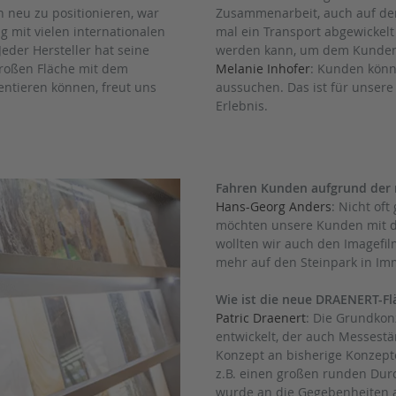
h neu zu positionieren, war
Zusammenarbeit, auch auf der
g mit vielen internationalen
mal ein Transport abgewickelt
eder Hersteller hat seine
werden kann, um dem Kunden
großen Fläche mit dem
Melanie Inhofer
: Kunden könn
ntieren können, freut uns
aussuchen. Das ist für unser
Erlebnis.
Fahren Kunden aufgrund der r
Hans-Georg Anders
: Nicht of
möchten unsere Kunden mit di
wollten wir auch den Imagefi
mehr auf den Steinpark in Im
Wie ist die neue DRAENERT-F
Patric Draenert
: Die Grundkon
entwickelt, der auch Messestä
Konzept an bisherige Konzepte
z.B. einen großen runden Dur
wurde an die Gegebenheiten a