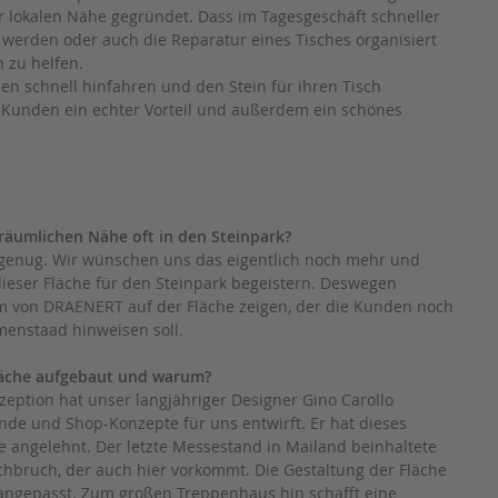
 lokalen Nähe gegründet. Dass im Tagesgeschäft schneller
 werden oder auch die Reparatur eines Tisches organisiert
 zu helfen.
en schnell hinfahren und den Stein für ihren Tisch
e Kunden ein echter Vorteil und außerdem ein schönes
äumlichen Nähe oft in den Steinpark?
t genug. Wir wünschen uns das eigentlich noch mehr und
eser Fläche für den Steinpark begeistern. Deswegen
lm von DRAENERT auf der Fläche zeigen, der die Kunden noch
menstaad hinweisen soll.
läche aufgebaut und warum?
zeption hat unser langjähriger Designer Gino Carollo
nde und Shop-Konzepte für uns entwirft. Er hat dieses
 angelehnt. Der letzte Messestand in Mailand beinhaltete
chbruch, der auch hier vorkommt. Die Gestaltung der Fläche
ngepasst. Zum großen Treppenhaus hin schafft eine