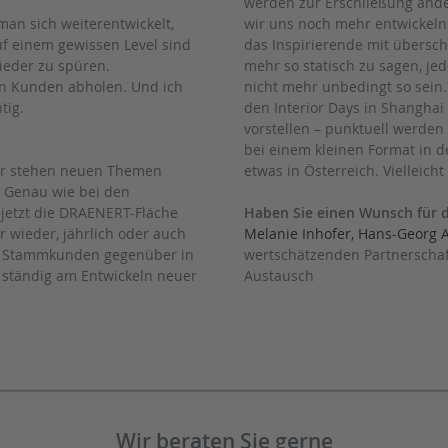
werden zur Erschließung ande
 man sich weiterentwickelt,
wir uns noch mehr entwickeln
uf einem gewissen Level sind
das Inspirierende mit übersc
wieder zu spüren.
mehr so statisch zu sagen, je
en Kunden abholen. Und ich
nicht mehr unbedingt so sein
tig.
den Interior Days in Shanghai 
vorstellen – punktuell werden
bei einem kleinen Format in 
 wir stehen neuen Themen
etwas in Österreich. Vielleich
 Genau wie bei den
r jetzt die DRAENERT-Fläche
Haben Sie einen Wunsch für 
 wieder, jährlich oder auch
Melanie Inhofer, Hans-Georg 
en Stammkunden gegenüber in
wertschätzenden Partnersch
r ständig am Entwickeln neuer
Austausch
.
Wir beraten Sie gerne