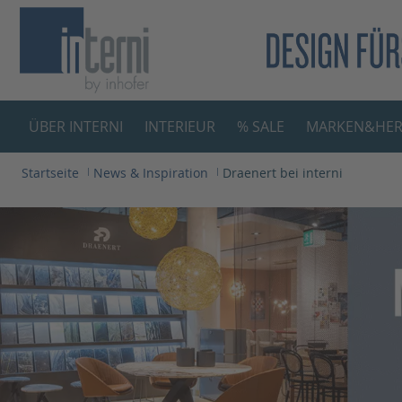
springen
Zur Hauptnavigation springen
ÜBER INTERNI
INTERIEUR
% SALE
MARKEN&HER
Startseite
News & Inspiration
Draenert bei interni