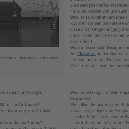
Sind Designermöbel-Nachbaute
Nein, sie werden von uns auch r
Was ist so schlimm am Ideen-
Kopisten stehlen die Patente u
diese unter Umgehung jeglicher
nach. Neben dem erheblichen w
konfrontiert.
Woran lassen sich Designermö
Bei
ClassiCon
an der Signatur m
ühmtesten Entwürfen Eileen Grays
der Seriennummer. Des Weitere
Verchromung sowie den unrealis
ern nicht untersagt?
Was rechtfertigt in Ihren Aug
Produkte?
35 für Le Corbusier?
Wir zollen der historischen Bed
 Verantwortung, das Produkt
absolut originalgetreue Fertig
einzelne Möbelstück unserer Kl
rund um dieses Thema?
einer fortlaufenden Nummer. Die
hsetzung der Klagen vor Gericht
unter Einhaltung aller ökologis