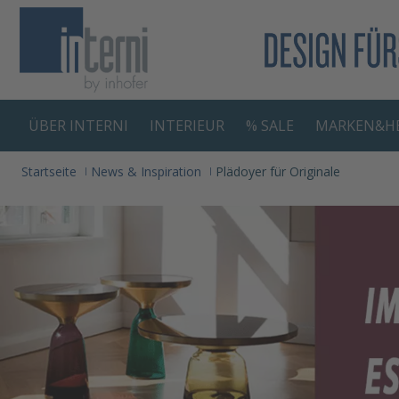
springen
Zur Hauptnavigation springen
ÜBER INTERNI
INTERIEUR
% SALE
MARKEN&HE
Startseite
News & Inspiration
Plädoyer für Originale