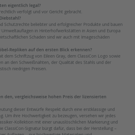
n eigentlich legal?
echtlich verfolgt und vor Gericht gebracht.
Diebstahl?
nd Schutzrechte beliebter und erfolgreicher Produkte und bauen
 Umweltauflagen in Hinterhofwerkstätten in Asien und Europa
irtschaftlichen Schaden sind wir auch mit Imageschäden
bel-Repliken auf den ersten Blick erkennen?
it dem Schriftzug von Eileen Gray, dem ClassiCon Logo sowie
n an den Schweißnähten, der Qualität des Stahls und der
tisch niedrigen Preisen.
en den, vergleichsweise hohen Preis der lizensierten
eutung dieser Entwürfe Respekt durch eine erstklassige und
ung. Um ihre Hochwertigkeit zu bezeugen, versehen wir jedes
assiker-Kollektion mit einer unauslöschlichen Markierung und
 ClassiCon-Signatur bürgt dafür, dass bei der Herstellung –
cher Auflagen – nur hochwertige Materialien und