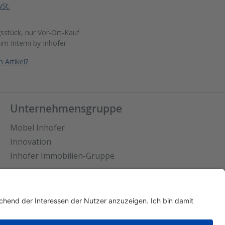
wSt.
sstück, nur Vor-Ort-Kauf
 im
Interni by Inhofer
 Artikel?
Unternehmensgruppe
Möbel Inhofer
Innovation
Inhofer Immobilien-Gruppe