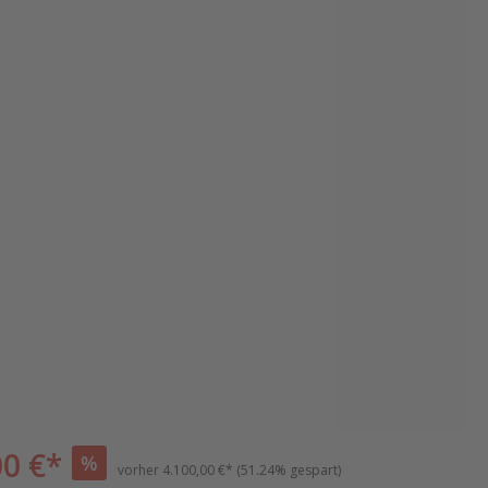
00 €*
%
vorher
4.100,00 €*
(51.24% gespart)