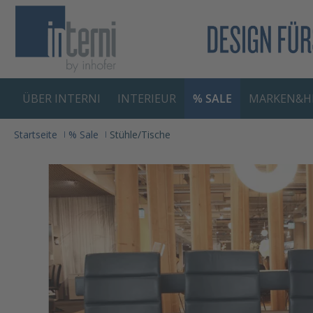
springen
Zur Hauptnavigation springen
ÜBER INTERNI
INTERIEUR
% SALE
MARKEN&H
Startseite
% Sale
Stühle/Tische