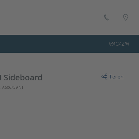
MAGAZIN
 Sideboard
Teilen
:
A606759INT