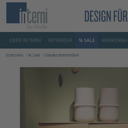
springen
Zur Hauptnavigation springen
ÜBER INTERNI
INTERIEUR
% SALE
MARKEN&H
Startseite
% Sale
Garderobenmöbel