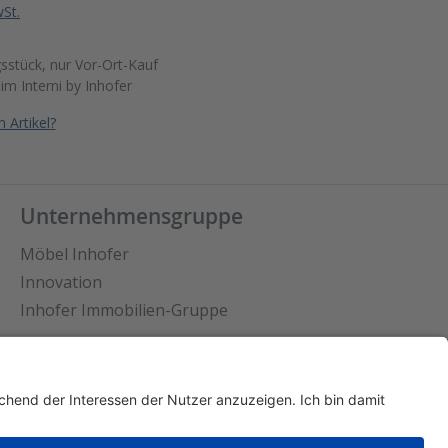
wSt.
sstück, nur Vor-Ort-Kauf
 im
Interni by Inhofer
 Artikel?
Unternehmensgruppe
Möbel Inhofer
Innovation
Inhofer Immobilien-Gruppe