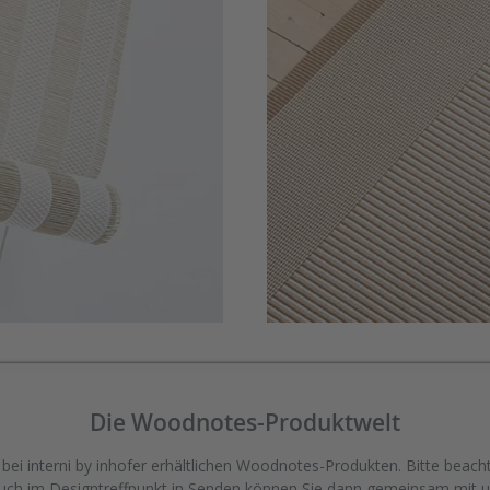
Die Woodnotes-Produktwelt
ei interni by inhofer erhältlichen Woodnotes-Produkten. Bitte beachte
esuch im Designtreffpunkt in Senden können Sie dann gemeinsam mit 