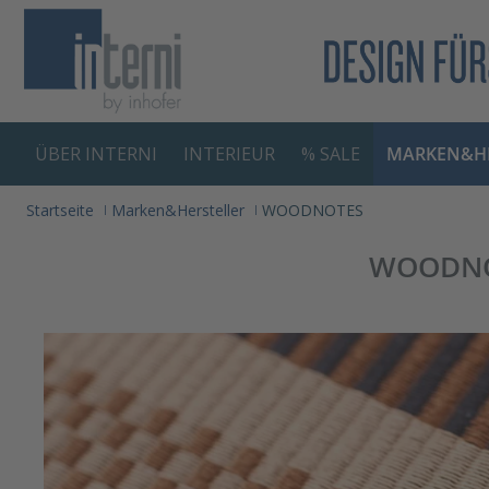
springen
Zur Hauptnavigation springen
ÜBER INTERNI
INTERIEUR
% SALE
MARKEN&HE
Startseite
Marken&Hersteller
WOODNOTES
WOODNOTE