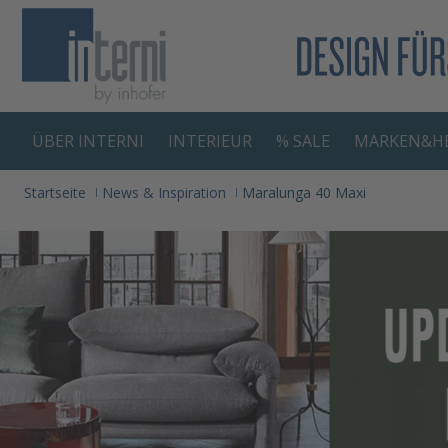
springen
Zur Hauptnavigation springen
ÜBER INTERNI
INTERIEUR
% SALE
MARKEN&HE
Startseite
News & Inspiration
Maralunga 40 Maxi