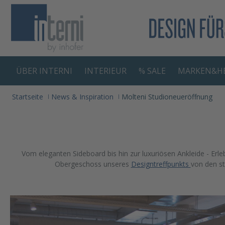
springen
Zur Hauptnavigation springen
ÜBER INTERNI
INTERIEUR
% SALE
MARKEN&HE
Startseite
News & Inspiration
Molteni Studioneueröffnung
Vom eleganten Sideboard bis hin zur luxuriösen Ankleide - Er
Obergeschoss unseres
Designtreffpunkts
von den st